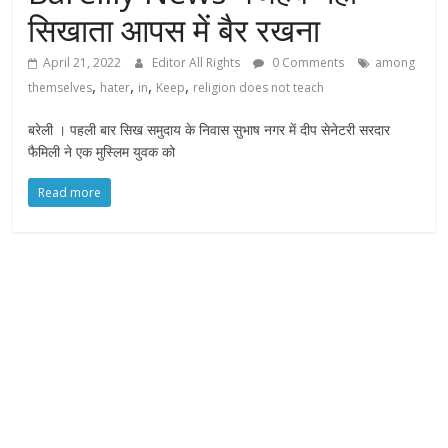
सिखाता आपस में बैर रखना
April 21, 2022
Editor All Rights
0 Comments
among
,
,
,
,
themselves
hater
in
Keep
religion does not teach
बरेली । पहली बार सिख समुदाय के निवास सुभाष नगर में दीप सेनेटरी सरदार
फैमिली ने एक मुस्लिम युवक को
Read more