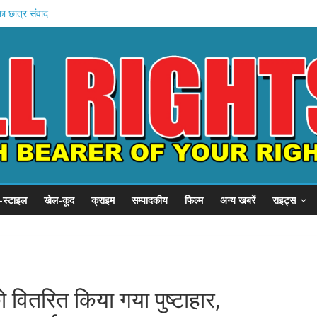
, SSP से गुहार
का छात्र संवाद
ें बहन को कैद
जवी शुरू
बड़ा प्रदर्शन
-स्टाइल
खेल-कूद
क्राइम
सम्पादकीय
फिल्म
अन्य खबरें
राइट्स
 वितरित किया गया पुष्टाहार,