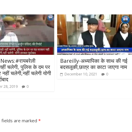
News:#रायबरेली
Bareilly-अध्यापिका के साथ की गई
All Rights News
Bareilly
Uttar
नहीं चलेगी, पुलिस के दम पर
बदसलूकी,छात्र का काटा जाएगा नाम
Pradesh
राजनीति
हॉट राजनीतिक
नहीं चलेगी,नहीं चलेगी योगी
December 10, 2021
0
समाजवादी पार्टी ने किया महंगाई के
दाबाद
खिलाफ प्रदर्शन
r 28, 2019
0
August 4, 2021
Editor All Rights
0
 fields are marked
*