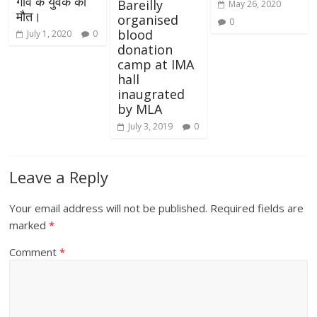
गांव के युवक की
Bareilly
May 26, 2020
मौत।
organised
0
blood
July 1, 2020
0
donation
camp at IMA
hall
inaugrated
by MLA
July 3, 2019
0
Leave a Reply
Your email address will not be published.
Required fields are
marked
*
Comment
*