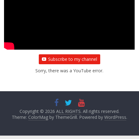
राजनीतिक
प्रथम आगमन पर नवनियुक्त प्रदेश उपाध्यक्ष सोनू
बाल्मीकि का किया गया स्वागत
August 6, 2021
Editor All Rights
0
Subscribe to my channel
Sorry, there was a YouTube error.
Copyright © 2026
ALL RIGHTS
. All rights reserved.
Theme:
ColorMag
by ThemeGrill. Powered by
WordPress
.