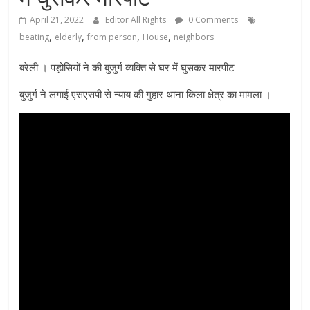
April 21, 2022
Editor All Rights
0 Comments
,
,
,
,
beating
elderly
from person
House
neighbors
बरेली । पड़ोसियों ने की बुजुर्ग व्यक्ति से घर में घुसकर मारपीट
बुजुर्ग ने लगाई एसएसपी से न्याय की गुहार थाना किला क्षेत्र का मामला ।