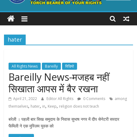
ALL
RIGHTS
hater
Torch
Bearer
of
your
All Rights News
Bareilly
विडियो
Rights
Bareilly News-मजहब नहीं
सिखाता आपस में बैर रखना
April 21, 2022
Editor All Rights
0 Comments
among
,
,
,
,
themselves
hater
in
Keep
religion does not teach
बरेली । पहली बार सिख समुदाय के निवास सुभाष नगर में दीप सेनेटरी सरदार
फैमिली ने एक मुस्लिम युवक को