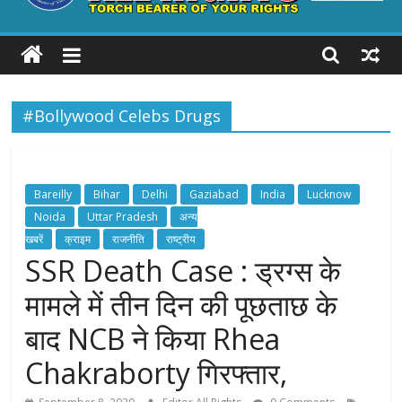
ALL
RIGHTS
#Bollywood Celebs Drugs
Torch
Bearer
of
your
Bareilly
Bihar
Delhi
Gaziabad
India
Lucknow
Rights
Noida
Uttar Pradesh
अन्य
खबरें
क्राइम
राजनीति
राष्ट्रीय
SSR Death Case : ड्रग्स के
मामले में तीन दिन की पूछताछ के
बाद NCB ने किया Rhea
Chakraborty गिरफ्तार,