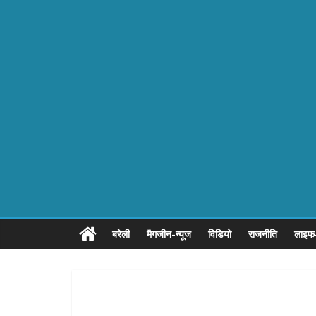
बरेली
मैगजीन-न्यूज
विडियो
राजनीति
लाइफ