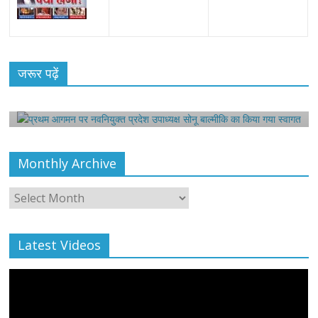
All Rights News
Bareilly
Uttar Pradesh
राजनीति
हॉट
राजनीतिक
प्रथम आगमन पर नवनियुक्त प्रदेश उपाध्यक्ष सोनू
जरूर पढ़ें
बाल्मीकि का किया गया स्वागत
August 6, 2021
Harsh Sahni
0
Monthly Archive
Monthly
Archive
Latest Videos