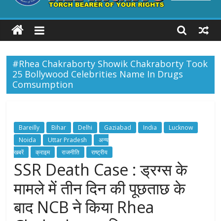
ALL
RIGHTS
#Rhea Chakraborty Showik Chakraborty Took
Torch
25 Bollywood Celebrities Name In Drugs
Bearer
Comsumption
of
your
Rights
Bareilly
Bihar
Delhi
Gaziabad
India
Lucknow
Noida
Uttar Pradesh
अन्य
खबरें
क्राइम
राजनीति
राष्ट्रीय
SSR Death Case : ड्रग्स के
मामले में तीन दिन की पूछताछ के
बाद NCB ने किया Rhea