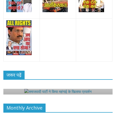
All Rights News
Bareilly
Uttar Pradesh
राजनीति
हॉट
राजनीतिक
जरूर पढ़ें
समाजवादी पार्टी ने किया महंगाई के खिलाफ प्रदर्शन
August 4, 2021
Editor All Rights
0
Monthly Archive