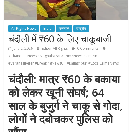
All Rights News
India
राजनीति
राष्ट्रीय
चंदौली में ₹60 के लिए चाकूबाजी
June 2, 2026
Editor All Rights
0 Comments
#ChandauliNews #Mughalsarai #CrimeNews #UPCrime
#VaranasiRefer #BreakingNewsUP #Kailashpuri #LocalCrimeNews
चंदौली: मात्र ₹60 के बकाया
को लेकर खूनी संघर्ष; 64
साल के बुजुर्ग ने चाकू से गोदा,
लोगों ने दबोचकर पुलिस को