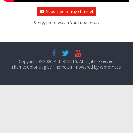
Subscribe to my channel
Sorry, there was a YouTube error.
Copyright © 2026
ALL RIGHTS
. All rights reserved.
Theme:
ColorMag
by ThemeGrill. Powered by
WordPress
.