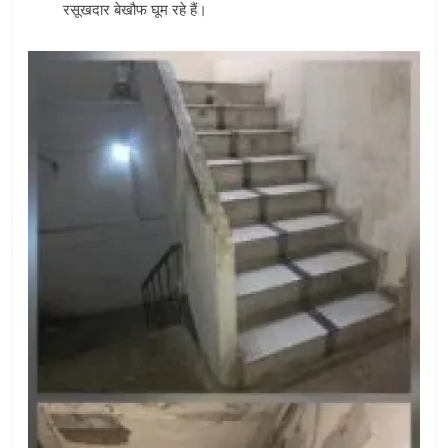
रसूखदार बेखौफ घूम रहे हैं।