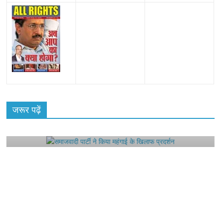
All Rights News
Bareilly
Uttar Pradesh
राजनीति
हॉट
राजनीतिक
जरूर पढ़ें
समाजवादी पार्टी ने किया महंगाई के खिलाफ प्रदर्शन
August 4, 2021
Editor All Rights
0