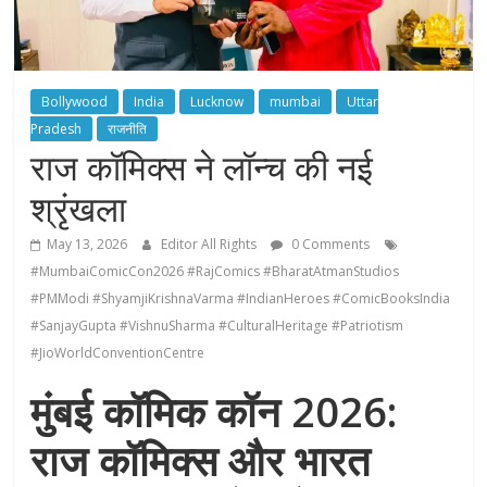
Bollywood
India
Lucknow
mumbai
Uttar
Pradesh
राजनीति
राज कॉमिक्स ने लॉन्च की नई
श्रृंखला
May 13, 2026
Editor All Rights
0 Comments
#MumbaiComicCon2026 #RajComics #BharatAtmanStudios
#PMModi #ShyamjiKrishnaVarma #IndianHeroes #ComicBooksIndia
#SanjayGupta #VishnuSharma #CulturalHeritage #Patriotism
#JioWorldConventionCentre
मुंबई कॉमिक कॉन 2026:
राज कॉमिक्स और भारत