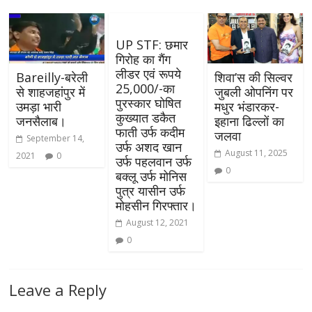
UP STF: छमार
गिरोह का गैंग
लीडर एवं रूपये
Bareilly-बरेली
शिवा’स की सिल्वर
25,000/-का
से शाहजहांपुर में
जुबली ओपनिंग पर
पुरस्कार घोषित
उमड़ा भारी
मधुर भंडारकर-
कुख्यात डकैत
जनसैलाब।
इहाना ढिल्लों का
फाती उर्फ कदीम
जलवा
September 14,
उर्फ अशद खान
August 11, 2025
2021
0
उर्फ पहलवान उर्फ
0
बक्लू उर्फ मोनिस
पुत्र यासीन उर्फ
मोहसीन गिरफ्तार।
August 12, 2021
0
Leave a Reply