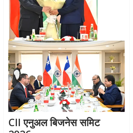
CII एनुअल बिजनेस समिट