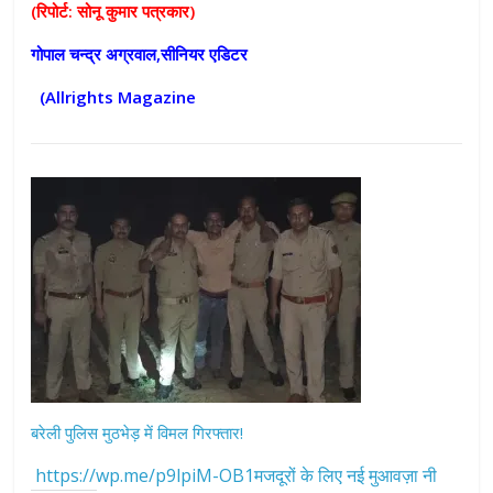
(रिपोर्ट: सोनू कुमार पत्रकार)
गोपाल चन्द्र अग्रवाल,सीनियर एडिटर
(Allrights Magazine
बरेली पुलिस मुठभेड़ में विमल गिरफ्तार!
https://wp.me/p9lpiM-OB1मजदूरों के लिए नई मुआवज़ा नी