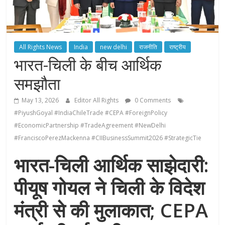
All Rights News
India
new delhi
राजनीति
राष्ट्रीय
भारत-चिली के बीच आर्थिक
समझौता
May 13, 2026
Editor All Rights
0 Comments
#PiyushGoyal #IndiaChileTrade #CEPA #ForeignPolicy
#EconomicPartnership #TradeAgreement #NewDelhi
#FranciscoPerezMackenna #CIIBusinessSummit2026 #StrategicTie
भारत-चिली आर्थिक साझेदारी:
पीयूष गोयल ने चिली के विदेश
मंत्री से की मुलाकात; CEPA