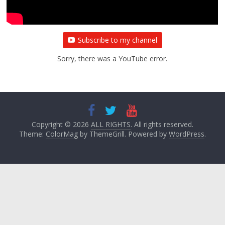
Subscribe to my channel
Sorry, there was a YouTube error.
Copyright © 2026
ALL RIGHTS
. All rights reserved.
Theme:
ColorMag
by ThemeGrill. Powered by
WordPress
.