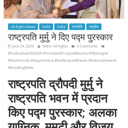
All Rights News
Delhi
India
राजनीति
राष्ट्रीय
राष्ट्रपति मुर्मु ने दिए पद्म पुरस्कार
June 24, 2026
Editor All Rights
0 Comments
#PadmaAwards2026 #PresidentDroupadiMurmu #AlkaYagnik
#Mammootty #VijayAmritraj #RashtrapatiBhavan #NationalAwards
#BreakingNews
राष्ट्रपति द्रौपदी मुर्मु ने
राष्ट्रपति भवन में प्रदान
किए पद्म पुरस्कार; अलका
याग्निक, ममूटी और विजय