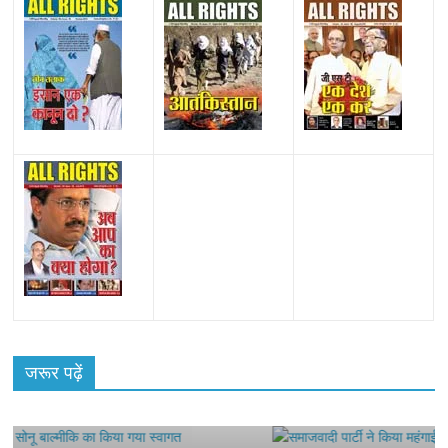
हॉट
All Rights News
Bareilly
Uttar Pradesh
राजनीति
हॉट
राजनीतिक
सोनू
जरूर पढ़ें
समाजवादी पार्टी ने किया महंगाई के खिलाफ प्रदर्
August 4, 2021
Editor All Rights
0