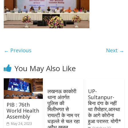
← Previous
Next →
You May Also Like
लखनऊ काकोरी
UP-
थाना अंतर्गत
Sultanpur-
पुलिस की
बिना दंगा के नहीं
PIB : 76th
मिलीभगत से
था तैयोहार,आस्था
World Health
रायल्टी के नाम पर
के आगे कोरोना
Assembly
धड़ल्ले से चल रहा
हुआ परास्त: योगी*
May 24, 2023
अवैध खनन