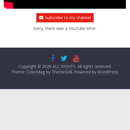
Subscribe to my channel
Sorry, there was a YouTube error.
Copyright © 2026
ALL RIGHTS
. All rights reserved.
Theme:
ColorMag
by ThemeGrill. Powered by
WordPress
.