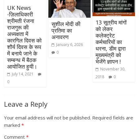
UK News
-ज़िलाधिकारी
श्रीमती रंजना
13 सूत्रीय मांगों
सुशील मोदी की
राजगुरू की
को लेकर
प्रतिमा का
अध्यक्षता में
कलेक्ट्रेट
अनावरण
कारगिल दिवस को
कर्मचारियों का
January 6, 2026
शौर्य दिवस के रूप
धरना, डीम द्वारा
0
में बनाये जाने के
मुख्यमंत्री को
सम्बन्ध में बैठक
भेजेंगे ज्ञापन !
आयोजित हुयी।
November 30,
July 14, 2021
2018
0
0
Leave a Reply
Your email address will not be published.
Required fields are
marked
*
Comment
*