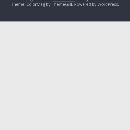
Theme:
ColorMag
by ThemeGrill. Powered by
WordPress
.