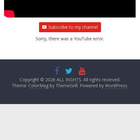
Subscribe to my channel
Sorry, there was a YouTube error.
Copyright © 2026
ALL RIGHTS
. All rights reserved.
Theme:
ColorMag
by ThemeGrill. Powered by
WordPress
.