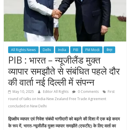
All Rights News
Delhi
India
PIB
PM Modi
केंद्र
PIB : भारत – न्यूजीलैंड मुक्त
व्यापार समझौते से संबंधित पहले दौर
की वार्ता नई दिल्ली में संपन्न
May 10, 2025
Editor All Rights
0 Comments
First
round of talks on India-New Zealand Free Trade Agreement
concluded in New Delhi
द्विपक्षीय व्यापार एवं निवेश संबंधी भागीदारी को बढ़ाने की दिशा में एक बड़े कदम
के रूप में, भारत-न्यूजीलैंड मुक्त व्यापार समझौते (एफटीए) के लिए वार्ता का