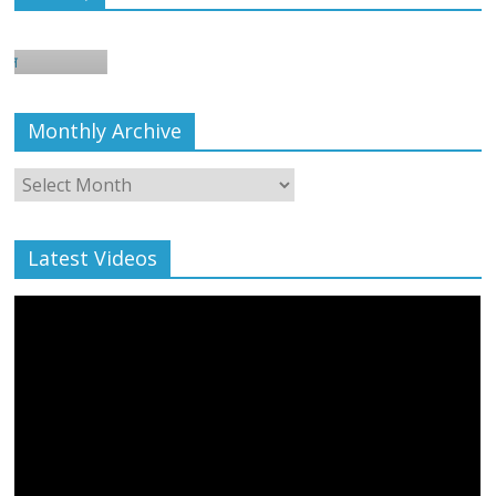
Monthly Archive
Monthly
Archive
Latest Videos
All Rights News
Bareilly
Uttar Pradesh
राजनीति
हॉट
राजनीतिक
प्रथम आगमन पर नवनियुक्त प्रदेश उपाध्यक्ष सोनू
बाल्मीकि का किया गया स्वागत
August 6, 2021
Editor All Rights
0