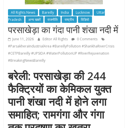
All Rights News
Bareilly
India
Lucknow
Uttar
Pradesh
अन्य खबरें
राजनीति
राष्ट्रीय
विडियो
परसाखेड़ा का गंदा पानी शंखा नदी में
June 11, 2026
Editor All Rights
0 Comments
#ParsakheraIndustrialArea #BareillyPollution #ShankhaRiverCrisis
#CETPBareilly #UPSIDA #WaterPollutionUP #RiverRejuvenation
#BreakingNewsBareilly
बरेली: परसाखेड़ा की 244
फैक्ट्रियों का केमिकल युक्त
पानी शंखा नदी में होने लगा
समाहित; रामगंगा और गंगा
तक प्रदूषण का खतरा,