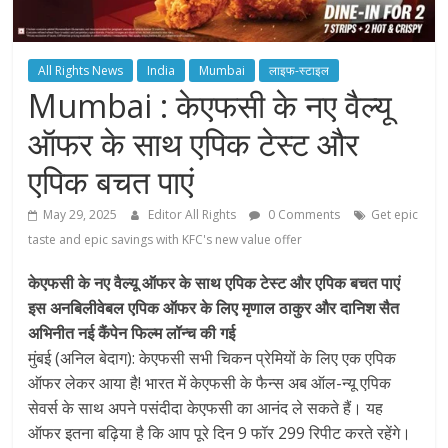
All Rights News
India
Mumbai
लाइफ-स्टाइल
Mumbai : केएफसी के नए वैल्यू
ऑफर के साथ एपिक टेस्ट और
एपिक बचत पाएं
May 29, 2025
Editor All Rights
0 Comments
Get epic
taste and epic savings with KFC's new value offer
केएफसी के नए वैल्यू ऑफर के साथ एपिक टेस्ट और एपिक बचत पाएं
इस अनबिलीवेबल एपिक ऑफर के लिए मृणाल ठाकुर और दानिश सैत
अभिनीत नई कैंपेन फिल्म लॉन्च की गई
मुंबई (अनिल बेदाग): केएफसी सभी चिकन प्रेमियों के लिए एक एपिक
ऑफर लेकर आया है! भारत में केएफसी के फैन्स अब ऑल-न्यू एपिक
सेवर्स के साथ अपने पसंदीदा केएफसी का आनंद ले सकते हैं। यह
ऑफर इतना बढ़िया है कि आप पूरे दिन 9 फॉर 299 रिपीट करते रहेंगे।