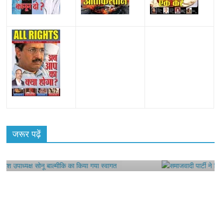
हॉट
All Rights News
Bareilly
Uttar Pradesh
राजनीति
राजनीतिक
्ष सोनू
जरूर पढ़ें
समाजवादी पार्टी ने किया महंगाई के खिलाफ प्र
August 4, 2021
Editor All Rights
0