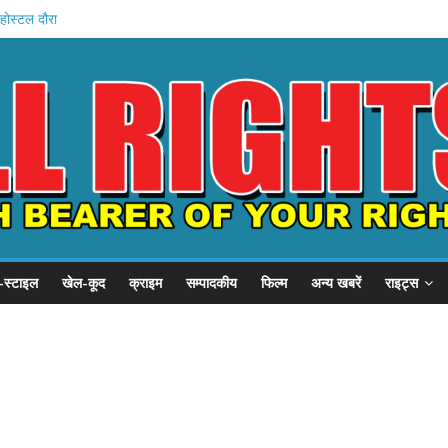
होस्टल दौरा
 21 हजार करोड़
1 समस्याएं
 का निरीक्षण
 चला जादू
-स्टाइल
खेल-कूद
क्राइम
सम्पादकीय
फिल्म
अन्य खबरें
राइट्स