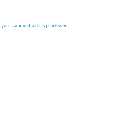
 your comment data is processed
.
All Rights News
Bareilly
Uttar
Pradesh
राजनीति
हॉट राजनीतिक
समाजवादी पार्टी ने किया महंगाई के
खिलाफ प्रदर्शन
August 4, 2021
Editor All Rights
0