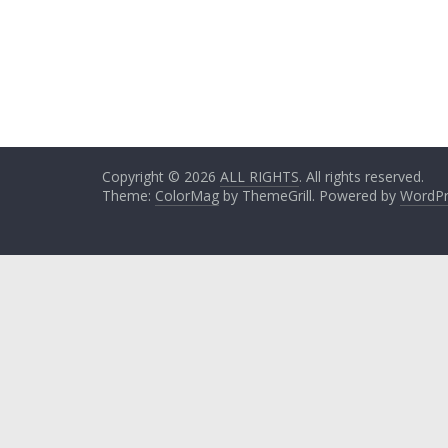
Copyright © 2026
ALL RIGHTS
. All rights reserved.
Theme:
ColorMag
by ThemeGrill. Powered by
WordPr