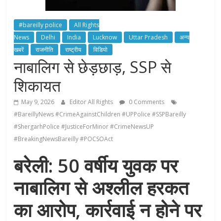
#bareilly police
All Rights
News
Delhi
India
Lucknow
Uttar Pradesh
अन्य
खबरें
राजनीति
राष्ट्रीय
विडियो
नाबालिग से छेड़छाड़, SSP से
शिकायत
May 9, 2026
Editor All Rights
0 Comments
#BareillyNews #CrimeAgainstChildren #UPPolice #SSPBareilly
#ShergarhPolice #JusticeForMinor #CrimeNewsUP
#BreakingNewsBareilly #POCSOAct
बरेली: 50 वर्षीय युवक पर
नाबालिग से अश्लील हरकत
का आरोप, कार्रवाई न होने पर