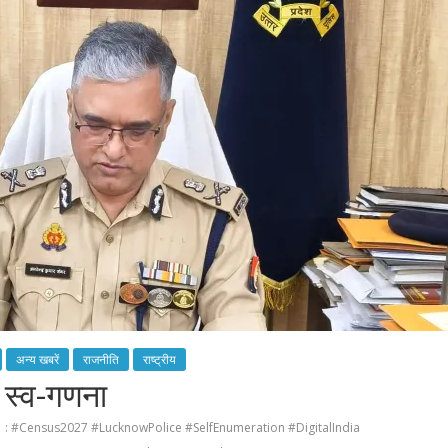
अन्य खबरें
राजनीति
राष्ट्रीय
 स्व-गणना
: #Census2027 #LucknowPolice #SelfEnumeration #DigitalIndia