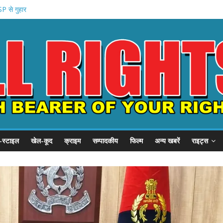
P से गुहार
से शिकायत .
 .
धन योजना
 प्रदर्शन
-स्टाइल
खेल-कूद
क्राइम
सम्पादकीय
फिल्म
अन्य खबरें
राइट्स