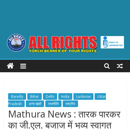
ALL
RIGHTS
Torch
Bearer
Bareilly
Bihar
Delhi
India
Lucknow
Uttar
of
Pradesh
अन्य खबरें
राजनीति
राष्ट्रीय
your
Mathura News : तारक पारकर
Rights
का जी.एल. बजाज में भव्य स्वागत