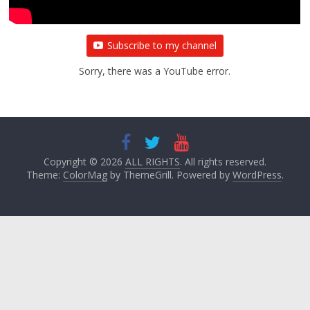
Subscribe to my channel
Sorry, there was a YouTube error.
Copyright © 2026
ALL RIGHTS
. All rights reserved.
Theme:
ColorMag
by ThemeGrill. Powered by
WordPress
.