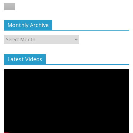
August 6, 2021
Editor All Rights
0
Monthly Archive
Monthly
Archive
Latest Videos