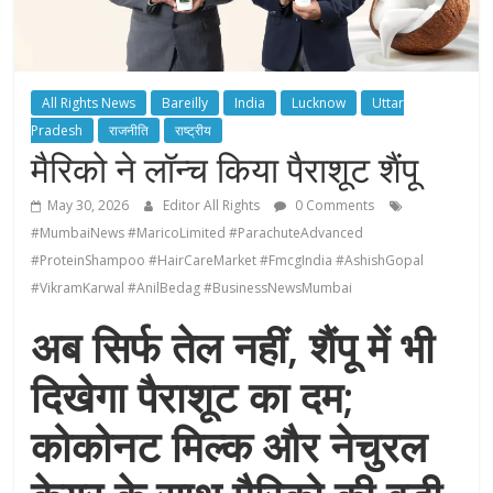
All Rights News
Bareilly
India
Lucknow
Uttar
Pradesh
राजनीति
राष्ट्रीय
मैरिको ने लॉन्च किया पैराशूट शैंपू
May 30, 2026
Editor All Rights
0 Comments
#MumbaiNews #MaricoLimited #ParachuteAdvanced
#ProteinShampoo #HairCareMarket #FmcgIndia #AshishGopal
#VikramKarwal #AnilBedag #BusinessNewsMumbai
अब सिर्फ तेल नहीं, शैंपू में भी
दिखेगा पैराशूट का दम;
कोकोनट मिल्क और नेचुरल