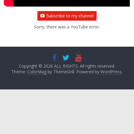
Subscribe to my channel
Sorry, there was a YouTube error.
Copyright © 2026
ALL RIGHTS
. All rights reserved.
Theme:
ColorMag
by ThemeGrill. Powered by
WordPress
.