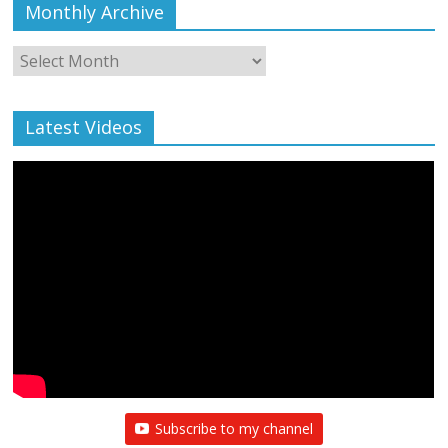
Monthly Archive
Monthly
Archive
Latest Videos
All Rights News
Bareilly
Uttar Pradesh
राजनीति
हॉट
राजनीतिक
प्रथम आगमन पर नवनियुक्त प्रदेश उपाध्यक्ष सोनू
बाल्मीकि का किया गया स्वागत
August 6, 2021
Editor All Rights
0
Subscribe to my channel