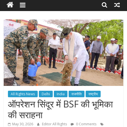
RIGHTS
Torch
Bearer
of
your
Rights
All Rights News
Delhi
India
राजनीति
राष्ट्रीय
ऑपरेशन सिंदूर में BSF की भूमिका
की सराहना
May 30, 2026
Editor All Rights
0 Comments