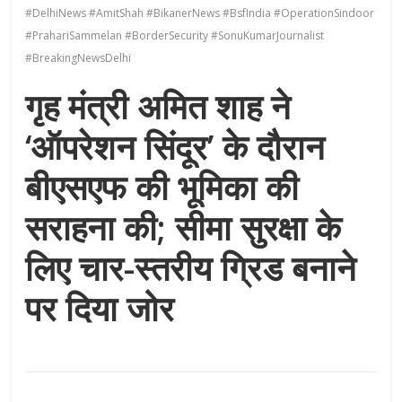
#DelhiNews #AmitShah #BikanerNews #BsfIndia #OperationSindoor
#PrahariSammelan #BorderSecurity #SonuKumarJournalist
#BreakingNewsDelhi
गृह मंत्री अमित शाह ने
‘ऑपरेशन सिंदूर’ के दौरान
बीएसएफ की भूमिका की
सराहना की; सीमा सुरक्षा के
लिए चार-स्तरीय ग्रिड बनाने
पर दिया जोर