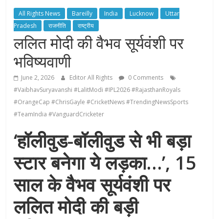
All Rights News
Bareilly
India
Lucknow
Uttar
Pradesh
राजनीति
राष्ट्रीय
ललित मोदी की वैभव सूर्यवंशी पर
भविष्यवाणी
June 2, 2026
Editor All Rights
0 Comments
#VaibhavSuryavanshi #LalitModi #IPL2026 #RajasthanRoyals
#OrangeCap #ChrisGayle #CricketNews #TrendingNewsSports
#TeamIndia #VanguardCricketer
‘हॉलीवुड-बॉलीवुड से भी बड़ा
स्टार बनेगा ये लड़का…’, 15
साल के वैभव सूर्यवंशी पर
ललित मोदी की बड़ी