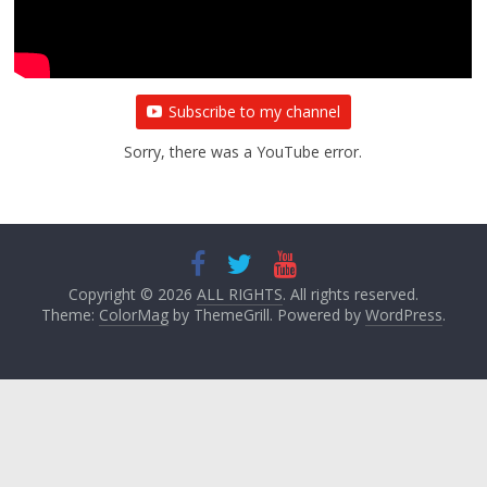
Subscribe to my channel
Sorry, there was a YouTube error.
Copyright © 2026
ALL RIGHTS
. All rights reserved.
Theme:
ColorMag
by ThemeGrill. Powered by
WordPress
.