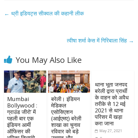
←
थ्री इडियट्स सीक्वल की कहानी लीक
त्वीषा शर्मा केस में गिरिबाला सिंह
→
You May Also Like
थाना भूता जनपद
बरेली द्वारा प्रार्थी
के वाहन को अवैध
Mumbai
बरेली। इंडियन
तरीके से 12 मई
Bollywood :
मेडिकल
2021 से थाना
ग्राउंड जीरो’ में
एसोसिएशन
परिसर में खड़ा
पहली बार एक
(आईएमए) बरेली
करा जाना
इंडियन आर्मी
शाखा का चुनाव
ऑफिसर की
रविवार को बड़े
May 27, 2021
भूमिका निभाएंगे
उत्साह और