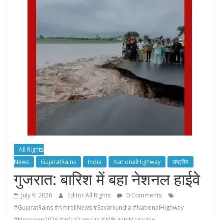
All Rights
News
GujaratRains
India
NationalHighway
राष्ट्रीय
गुजरात: बारिश में बहा नेशनल हाईवे
July 9, 2026
Editor All Rights
0 Comments
#GujaratRains #AmreliNews #Savarkundla #NationalHighway
#Monsoon2026 #InfraDamage #AllRightsMagazine