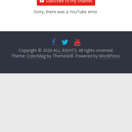
Subscribe to my channel
Sorry, there was a YouTube error.
Copyright © 2026
ALL RIGHTS
. All rights reserved.
Theme:
ColorMag
by ThemeGrill. Powered by
WordPress
.