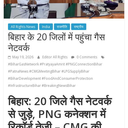
All Rights News
India
राजनीति
राष्ट्रीय
बिहार के 20 जिलों में पहुंचा गैस
नेटवर्क
May 19, 2026
Editor All Rights
0 Comments
#BiharGasNetwork #PratyayaAmrit #PNGConnectionBihar
#PatnaNews #CMGMeetingBihar #LPGSupplyBihar
#BiharDevelopment #FoodAndConsumerProtection
#InfrastructureBihar #BreakingNewsBihar
बिहार: 20 जिले गैस नेटवर्क
से जुड़े, PNG कनेक्शन में
रिकॉर्ड तेजी – CMG की