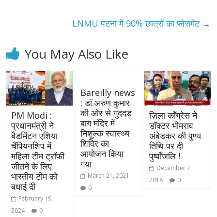
LNMU पटना में 90% छात्रों का प्लेसमेंट
→
You May Also Like
Bareilly news
: डॉ.अरुण कुमार
की ओर से गुददड़
PM Modi :
ज़िला काँग्रेस ने
बाग मंदिर में
प्रधानमंत्री ने
डॉक्टर भीमराव
निशुल्क स्वास्थ्य
बैडमिंटन एशिया
अंबेडकर की पुण्य
शिविर का
चैंपियनशिप में
तिथि पर दी
आयोजन किया
महिला टीम ट्रॉफी
पुष्पांँजलि !
गया
जीतने के लिए
December 7,
भारतीय टीम को
March 21, 2021
2018
0
बधाई दी
0
February 19,
2024
0