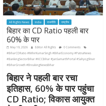
All Rights News
India
राजनीति
राष्ट्रीय
बिहार का CD Ratio पहली बार
60% के पार
May 19, 2026
Editor All Rights
0 Comments
#BiharCDRatio #MihirKumarSingh #BiharEconomy #PatnaNews
#BankingSectorBihar #KCCBihar #JanSamarthPortal #SahyogShivir
#BiharGrowth #BreakingNewsBihar
बिहार ने पहली बार रचा
इतिहास, 60% के पार पहुंचा
CD Ratio; विकास आयुक्त