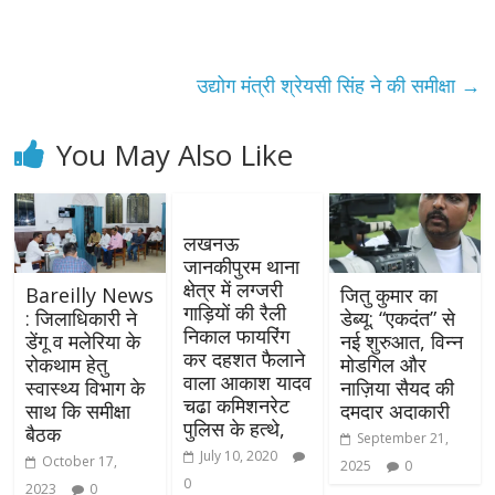
उद्योग मंत्री श्रेयसी सिंह ने की समीक्षा
→
You May Also Like
लखनऊ
जानकीपुरम थाना
क्षेत्र में लग्जरी
Bareilly News
जितु कुमार का
गाड़ियों की रैली
: जिलाधिकारी ने
डेब्यू: “एकदंत” से
निकाल फायरिंग
डेंगू व मलेरिया के
नई शुरुआत, विन्न
कर दहशत फैलाने
रोकथाम हेतु
मोडगिल और
वाला आकाश यादव
स्वास्थ्य विभाग के
नाज़िया सैयद की
चढा कमिशनरेट
साथ कि समीक्षा
दमदार अदाकारी
पुलिस के हत्थे,
बैठक
September 21,
July 10, 2020
October 17,
2025
0
0
2023
0