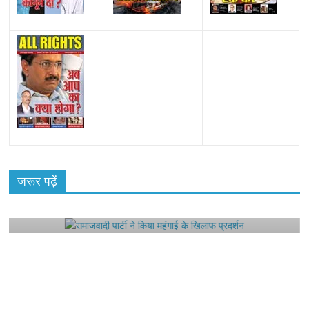
All Rights News
Bareilly
Uttar Pradesh
राजनीति
हॉट
राजनीतिक
जरूर पढ़ें
समाजवादी पार्टी ने किया महंगाई के खिलाफ प्रदर्शन
August 4, 2021
Editor All Rights
0