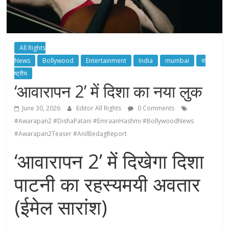
All Rights
News
Bollywood
Entertainment
India
mumbai
रा
ष्ट्रीय
‘आवारापन 2’ में दिशा का नया लुक
June 30, 2026
Editor All Rights
0 Comments
#Awarapan2 #DishaPatani #EmraanHashmi #BollywoodNews
#Awarapan2Teaser #AnilBedagReport
‘आवारापन 2’ में दिखेगा दिशा
पाटनी का रहस्यमयी अवतार
(ईमेल सारांश)