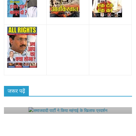
All Rights News
Bareilly
Uttar Pradesh
राजनीति
हॉट
राजनीतिक
जरूर पढ़ें
समाजवादी पार्टी ने किया महंगाई के खिलाफ प्रदर्शन
August 4, 2021
Editor All Rights
0