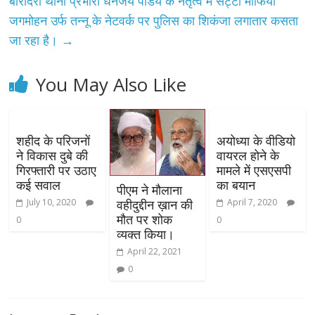
बारादरी थाना प्रभारी धनंजय पांडेय के नेतृत्व में सट्टा माफिया
जगमोहन उर्फ तन्नू के नेटवर्क पर पुलिस का शिकंजा लगातार कसता
जा रहा है।
→
You May Also Like
शहीद के परिजनों
अयोध्या के वीडियो
ने विकास दुबे की
वायरल होने के
गिरफ्तारी पर उठाए
मामले में एसएसपी
कई सवाल
का बयान
पीएम ने मौलाना
वहीदुद्दीन ख़ान की
July 10, 2020
April 7, 2020
मौत पर शोक
0
0
व्यक्त किया।
April 22, 2021
0