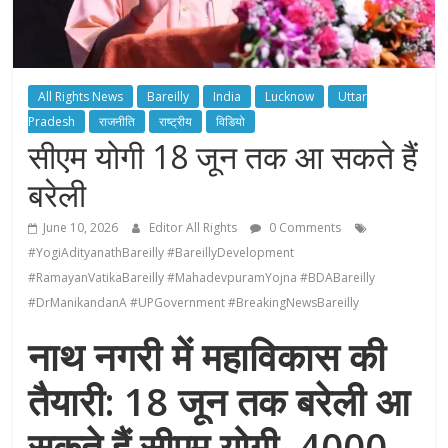
All Rights News
Bareilly
India
Lucknow
Uttar
Pradesh
राजनीति
राष्ट्रीय
विडियो
सीएम योगी 18 जून तक आ सकते हैं
बरेली
June 10, 2026
Editor All Rights
0 Comments
#YogiAdityanathBareilly #BareillyDevelopment
#RamayanVatikaBareilly #MahadevpuramYojna #BDABareilly
#DrManikandanA #UPGovernment #BreakingNewsBareilly
नाथ नगरी में महाविकास की
तैयारी: 18 जून तक बरेली आ
सकते हैं सीएम योगी, 4000