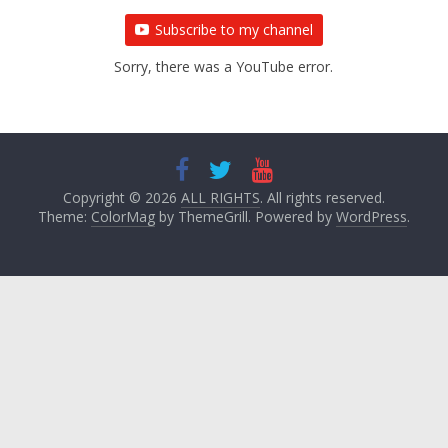
Subscribe to my channel
Sorry, there was a YouTube error.
Copyright © 2026
ALL RIGHTS
. All rights reserved.
Theme:
ColorMag
by ThemeGrill. Powered by
WordPress
.