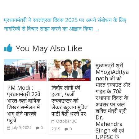
प्रधानमंत्री ने स्वतंत्रता दिवस 2025 पर अपने संबोधन के लिए
नागरिकों से विचार साझा करने का आह्वान किया
→
You May Also Like
मुख्यमंत्री श्री
MYogiAditya
nath जी को
भारत स्काउट और
PM Modi :
निर्दोष लोगों की
गाइड के 70वें
प्रधानमंत्री 22वें
हत्या , फर्जी
स्थापना दिवस के
भारत-रूस वार्षिक
एन्काउन्टर को
अवसर पर जल
शिखर सम्मेलन में
लेकर बहुजन मुक्ति
शक्ति मंत्री श्री
भाग लेने मास्को
पार्टी बैठी धरने पर
Dr.
पहुंचे
October 30,
Mahendra
July 9, 2024
0
2019
0
Singh जी एवं
UPPSC के