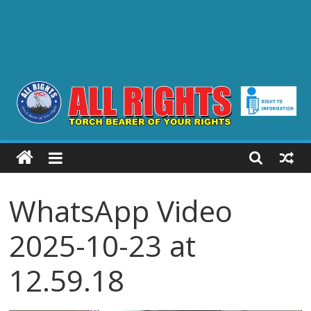
ALL
RIGHTS
WhatsApp Video
Torch
Bearer
2025-10-23 at
of
your
12.59.18
Rights