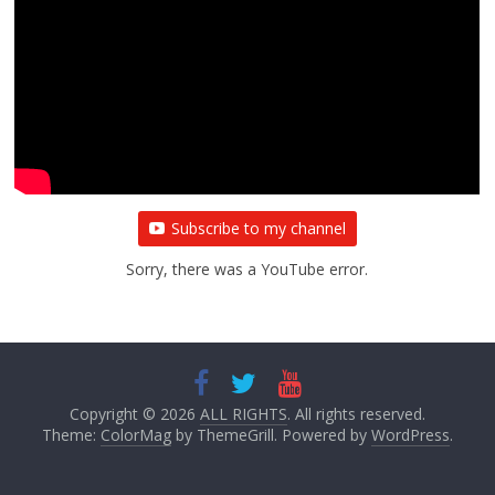
All Rights News
Bareilly
Uttar Pradesh
राजनीति
हॉट
राजनीतिक
प्रथम आगमन पर नवनियुक्त प्रदेश उपाध्यक्ष सोनू
बाल्मीकि का किया गया स्वागत
August 6, 2021
Editor All Rights
0
Subscribe to my channel
Sorry, there was a YouTube error.
Copyright © 2026
ALL RIGHTS
. All rights reserved.
Theme:
ColorMag
by ThemeGrill. Powered by
WordPress
.