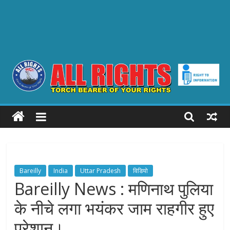
ALL
RIGHTS
Torch
Bearer
Bareilly
India
Uttar Pradesh
विडियो
of
Bareilly News : मणिनाथ पुलिया
your
के नीचे लगा भयंकर जाम राहगीर हुए
Rights
परेशान।