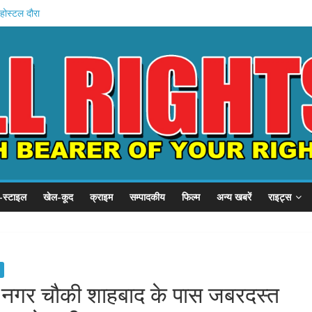
न की शुरुआत
होस्टल दौरा
 21 हजार करोड़
का इनामी अरेस्ट
चे खादी मॉल
-स्टाइल
खेल-कूद
क्राइम
सम्पादकीय
फिल्म
अन्य खबरें
राइट्स
म नगर चौकी शाहबाद के पास जबरदस्त