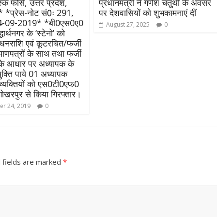
्क फोर्स, उत्तर प्रदेश,
प्रधानमंत्री ने गणेश चतुर्थी के अवसर
प्रेस-नोट सं0ः 291,
पर देशवासियों को शुभकामनाएं दीं
24-09-2019* *बी0एस0ए0
August 27, 2025
0
ार्थनगर के ‘स्टेनो’ को
 धनराशि एवं कूटरचित/फर्जी
रमाणपत्रों के साथ तथा फर्जी
के आधार पर अध्यापक के
ुक्ति पाये 01 अध्यापक
व्यक्तियों को एस0टी0एफ0
ोखरपुर से किया गिरफ्तार।
All Rights News
Bareilly
Uttar
r 24, 2019
0
Pradesh
राजनीति
हॉट राजनीतिक
समाजवादी पार्टी ने किया महंगाई के
खिलाफ प्रदर्शन
August 4, 2021
Editor All Rights
0
 fields are marked
*