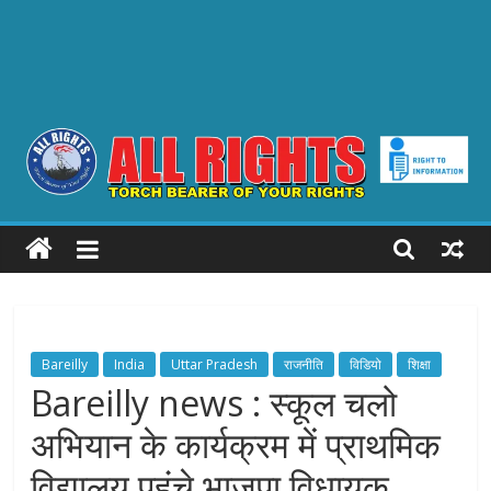
ALL
RIGHTS
Torch
Bearer
Bareilly
India
Uttar Pradesh
राजनीति
विडियो
शिक्षा
of
Bareilly news : स्कूल चलो
your
अभियान के कार्यक्रम में प्राथमिक
Rights
विद्यालय पहुंचे भाजपा विधायक