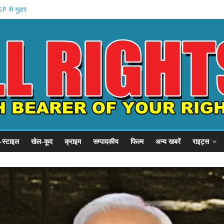
P से गुहार
छात्र संवाद
हन को कैद
शुरू
 प्रदर्शन
-स्टाइल
खेल-कूद
क्राइम
सम्पादकीय
फिल्म
अन्य खबरें
राइट्स