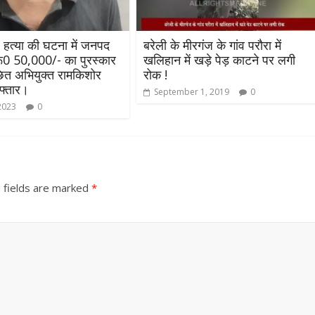
उपाध्यक्ष सोनू बाल्मीकि का किया 
स्वागत
August 6, 2021
Editor All Rights
हत्या की घटना में जनपद
बरेली के मीरगंज के गांव परौरा में
 रू0 50,000/- का पुरस्कार
खलिहान में खड़े पेड़ काटने पर लगी
छित अभियुक्त रामकिशोर
रोक !
रफ्तार।
September 1, 2019
0
2023
0
Bareilly
Uttar
हॉट राजनीतिक
ी ने किया महंगाई के
 fields are marked
*
न
Editor All Rights
0