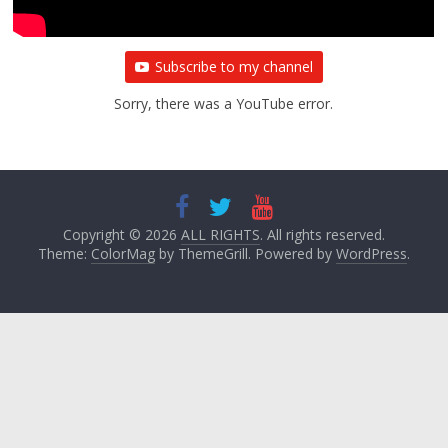
Subscribe to my channel
Sorry, there was a YouTube error.
Copyright © 2026
ALL RIGHTS
. All rights reserved.
Theme:
ColorMag
by ThemeGrill. Powered by
WordPress
.