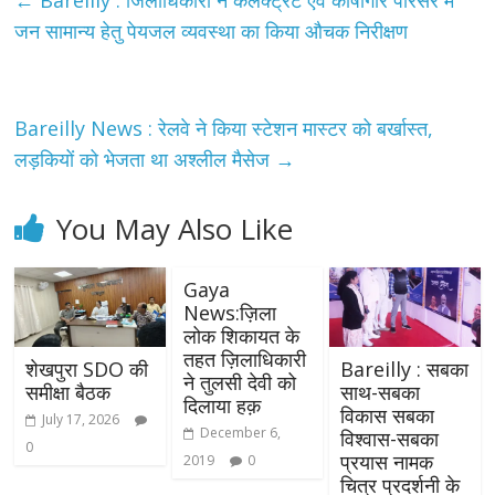
जन सामान्य हेतु पेयजल व्यवस्था का किया औचक निरीक्षण
Bareilly News : रेलवे ने किया स्टेशन मास्टर को बर्खास्त,
लड़कियों को भेजता था अश्लील मैसेज
→
You May Also Like
Gaya
News:ज़िला
लोक शिकायत के
तहत ज़िलाधिकारी
शेखपुरा SDO की
Bareilly : सबका
ने तुलसी देवी को
समीक्षा बैठक
साथ-सबका
दिलाया हक़
विकास सबका
July 17, 2026
December 6,
विश्वास-सबका
0
प्रयास नामक
2019
0
चित्र प्रदर्शनी के