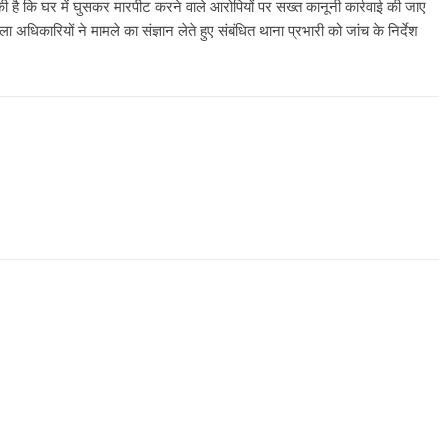
ग की है कि घर में घुसकर मारपीट करने वाले आरोपियों पर सख्त कानूनी कार्रवाई की जाए
धिकारियों ने मामले का संज्ञान लेते हुए संबंधित थाना प्रभारी को जांच के निर्देश
All Rights News
Bareilly
Uttar
Pradesh
राजनीति
हॉट राजनीतिक
समाजवादी पार्टी ने किया महंगाई के
खिलाफ प्रदर्शन
August 4, 2021
Editor All Rights
0