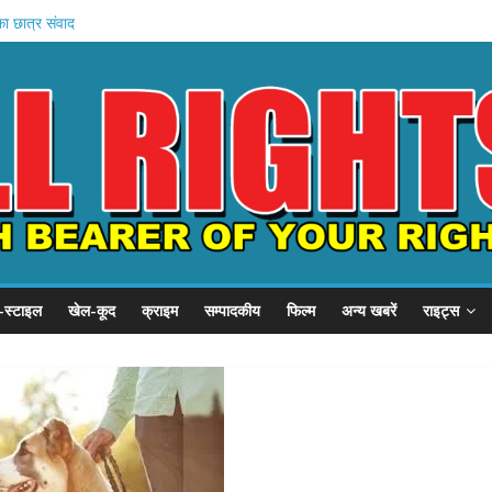
, SSP से गुहार
का छात्र संवाद
ें बहन को कैद
जवी शुरू
बड़ा प्रदर्शन
-स्टाइल
खेल-कूद
क्राइम
सम्पादकीय
फिल्म
अन्य खबरें
राइट्स