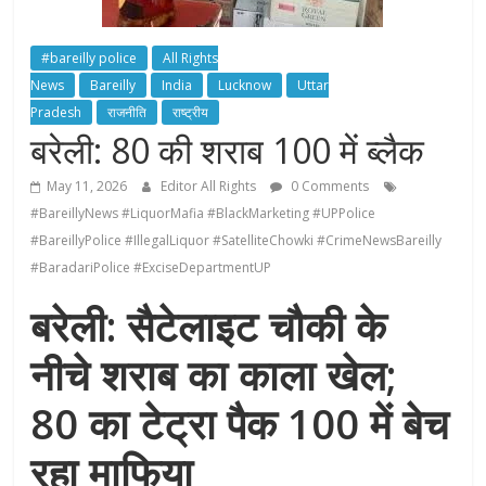
#bareilly police
All Rights
News
Bareilly
India
Lucknow
Uttar
Pradesh
राजनीति
राष्ट्रीय
बरेली: 80 की शराब 100 में ब्लैक
May 11, 2026
Editor All Rights
0 Comments
#BareillyNews #LiquorMafia #BlackMarketing #UPPolice
#BareillyPolice #IllegalLiquor #SatelliteChowki #CrimeNewsBareilly
#BaradariPolice #ExciseDepartmentUP
बरेली: सैटेलाइट चौकी के
नीचे शराब का काला खेल;
80 का टेट्रा पैक 100 में बेच
रहा माफिया