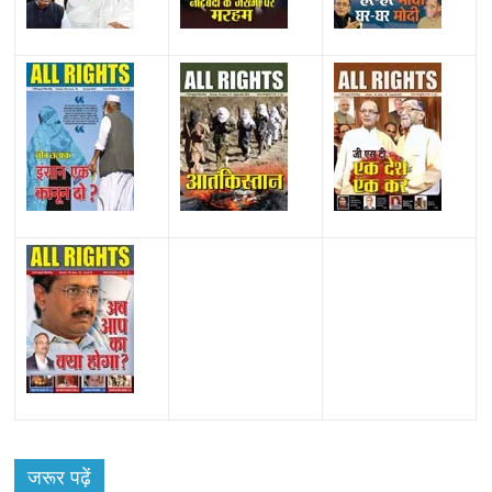
All Rights News
Bareilly
Uttar Pradesh
राजनीति
हॉट
राजनीतिक
जरूर पढ़ें