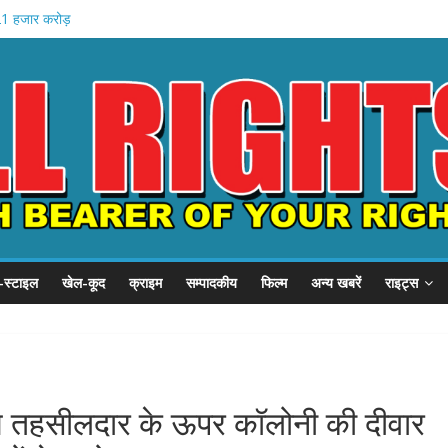
होस्टल दौरा
 21 हजार करोड़
1 समस्याएं
चे खादी मॉल
न की शुरुआत
-स्टाइल
खेल-कूद
क्राइम
सम्पादकीय
फिल्म
अन्य खबरें
राइट्स
 तहसीलदार के ऊपर कॉलोनी की दीवार