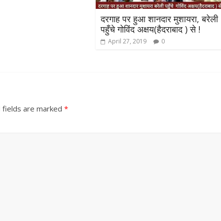
दरगाह पर हुआ शानदार मुशायरा, बरेली
पहुँचे गोविंद अक्षय(हैदराबाद ) से !
April 27, 2019
0
All Rights News
Bareilly
Uttar
 fields are marked
*
Pradesh
राजनीति
हॉट राजनीतिक
समाजवादी पार्टी ने किया महंगाई के
खिलाफ प्रदर्शन
August 4, 2021
Editor All Rights
0