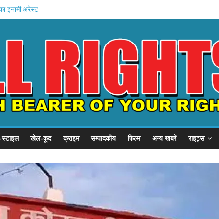
 21 हजार करोड़
का इनामी अरेस्ट
चे खादी मॉल
न की शुरुआत
होस्टल दौरा
-स्टाइल
खेल-कूद
क्राइम
सम्पादकीय
फिल्म
अन्य खबरें
राइट्स