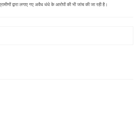
मीणों द्वारा लगाए गए अवैध धंधे के आरोपों की भी जांच की जा रही है।
All Rights News
Bareilly
Uttar
Pradesh
राजनीति
हॉट राजनीतिक
समाजवादी पार्टी ने किया महंगाई के
खिलाफ प्रदर्शन
August 4, 2021
Editor All Rights
0