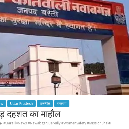
ow
Uttar Pradesh
राजनीति
राष्ट्रीय
छाड़ दहशत का माहौल
#BareillyNews #NawabganjBareilly #WomenSafety #MissionShakti