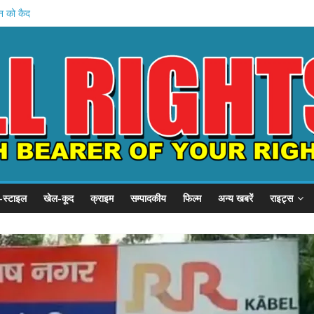
हन को कैद
शुरू
 प्रदर्शन
P से गुहार
से शिकायत .
-स्टाइल
खेल-कूद
क्राइम
सम्पादकीय
फिल्म
अन्य खबरें
राइट्स