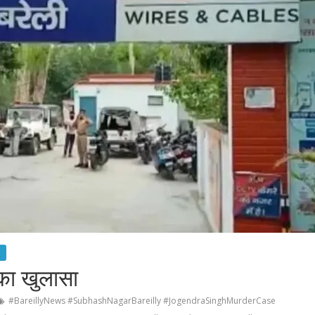
ड का खुलासा
#BareillyNews #SubhashNagarBareilly #JogendraSinghMurderCase