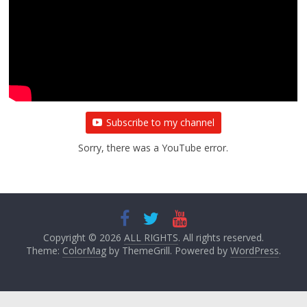
प्रथम आगमन पर नवनियुक्त प्रदेश उपाध्यक्ष सोनू
बाल्मीकि का किया गया स्वागत
August 6, 2021
Editor All Rights
0
Subscribe to my channel
Sorry, there was a YouTube error.
Copyright © 2026
ALL RIGHTS
. All rights reserved.
Theme:
ColorMag
by ThemeGrill. Powered by
WordPress
.