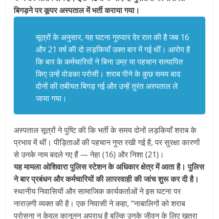
बिगड़ने पर कूपर अस्पताल में भर्ती कराया गया।
सूत्रों के अनुसार, यह घटना गुरुवार देर रात की है जब 16
और 21 वर्ष की दो लड़कियाँ उक्त बार में गई थीं। आरोप है
कि बार के कर्मचारियों ने बिना उम्र या पहचान सत्यापित
किए उन्हें वोडका परोसी। शराब पीने के कुछ समय बाद
दोनों की तबीयत बिगड़ गई और उन्हें तुरंत अस्पताल ले
जाया गया।
अस्पताल सूत्रों ने पुष्टि की कि भर्ती के समय दोनों लड़कियाँ शराब के
प्रभाव में थीं। पीड़िताओं की पहचान गुप्त रखी गई है, पर सुरक्षा कारणों
से उनके नाम बदले गए हैं — नेहा (16) और निशा (21)।
यह मामला ओशिवारा पुलिस स्टेशन के अधिकार क्षेत्र में आता है। पुलिस
ने बार प्रबंधन और कर्मचारियों की लापरवाही की जांच शुरू कर दी है।
स्थानीय निवासियों और सामाजिक कार्यकर्ताओं ने इस घटना पर
नाराज़गी व्यक्त की है। एक निवासी ने कहा, “नाबालिगों को शराब
परोसना न केवल कानूनन अपराध है बल्कि उनके जीवन के लिए ख़तरा