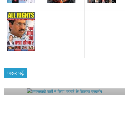
All Rights News
Bareilly
Uttar Pradesh
राजनीति
हॉट
राजनीतिक
जरूर पढ़ें
समाजवादी पार्टी ने किया महंगाई के खिलाफ प्रदर्शन
August 4, 2021
Editor All Rights
0