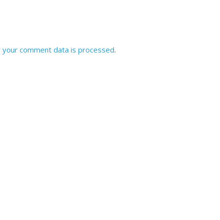
उपाध्यक्ष सोनू बाल्मीकि का किया ग
स्वागत
August 6, 2021
Editor All Rights
0
 your comment data is processed
.
Bareilly
Uttar
हॉट राजनीतिक
 ने किया महंगाई के
न
Editor All Rights
0