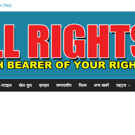
का निवेश
षमता वर्द्धन
2.0 संपन्न
य शिविर
धन योजना
-स्टाइल
खेल-कूद
क्राइम
सम्पादकीय
फिल्म
अन्य खबरें
राइट्स