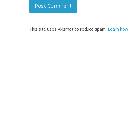
This site uses Akismet to reduce spam.
Learn how
All Rights News
Pradesh
राजनीति
समाजवादी पार्टी
खिलाफ प्रदर्श
August 4, 2021