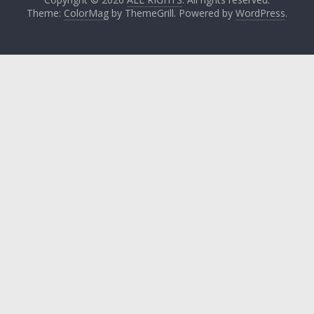
Theme:
ColorMag
by ThemeGrill. Powered by
WordPress
.