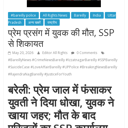
#bareilly police
All Rights News
Bareilly
India
Uttar
Pradesh
अन्य खबरें
राष्ट्रीय
प्रेम प्रसंग में युवक की मौत, SSP
से शिकायत
May 20, 2026
Editor All Rights
0 Comments
#BareillyNews #CrimeNewsBareilly #IzzatnagarBareilly #SSPBareilly
#SuicideCase #LoveAffairBareilly #UPPolice #BreakingNewsBareilly
#RajendraNagBareilly #JusticeForYouth
बरेली: प्रेम जाल में फंसाकर
युवती ने दिया धोखा, युवक ने
खाया जहर; मौत के बाद
परिजनों का SSP कार्यालय